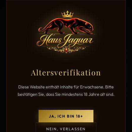
Der kleine Knigge
Altersverifikation
Diese Website enthält Inhalte für Erwachsene. Bitte
Ein schöner Besuch lebt vom Miteinander. Mit ein
bestätigen Sie, dass Sie mindestens 18 Jahre alt sind.
paar einfachen Gesten sorgen Sie dafür, dass sich
alle wohlfühlen – Sie selbst, die Damen und die
JA, ICH BIN 18+
anderen Gäste. Betrachten Sie das hier als
NEIN, VERLASSEN
freundliche Empfehlung, nicht als erhobenen