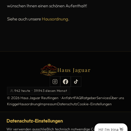
wünschen Ihnen einen schönen Aufenthalt!
Siehe auch unsere
Hausordnung
.
Haus Jaguar
942 heute · 39.943 diesen Monat
© 2026 Haus Jaguar Reutlingen ·
Anfahrt
FAQ
Ratgeber
Services
Über uns
Knigge
Hausordnung
Impressum
Datenschutz
Cookie-Einstellungen
Datenschutz-Einstellungen
Wir verwenden ausschließlich technisch notwendige Cookies und zählen
Hi! I'm Irina 👋