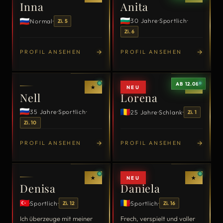
Inna
Anita
·
30 Jahre
·
Sportlich
·
·
Normal
·
Zi. 5
Zi. 6
→
→
PROFIL ANSEHEN
PROFIL ANSEHEN
HEALTH CHECK
HEALTH CHECK
AB 12.08.
★
NEU
★
Nell
Lorena
·
35 Jahre
·
Sportlich
·
·
25 Jahre
·
Schlank
·
Zi. 1
Zi. 10
→
→
PROFIL ANSEHEN
PROFIL ANSEHEN
HEALTH CHECK
HEALTH CHECK
★
NEU
★
Denisa
Daniela
·
Sportlich
·
·
Sportlich
·
Zi. 12
Zi. 16
Ich überzeuge mit meiner
Frech, verspielt und voller